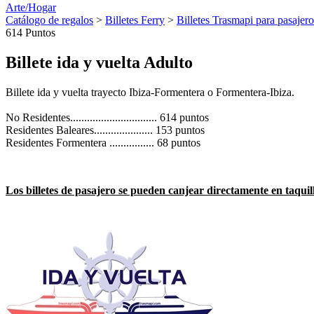
Arte/Hogar
Catálogo de regalos
>
Billetes Ferry
>
Billetes Trasmapi para pasajero
614 Puntos
Billete ida y vuelta Adulto
Billete ida y vuelta trayecto Ibiza-Formentera o Formentera-Ibiza.
No Residentes............................... 614 puntos
Residentes Baleares..................... 153 puntos
Residentes Formentera ................ 68 puntos
Los billetes de pasajero se pueden canjear directamente en taquil